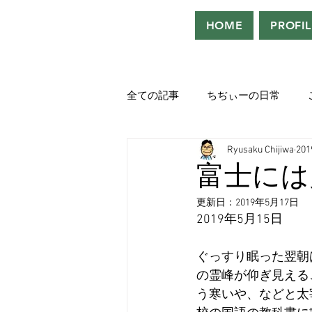
HOME
PROFIL
全ての記事
ちぢぃーの日常
Ryusaku Chijiwa
20
役者として、声優として。
富士には
更新日：
2019年5月17日
吹き替えが好き！！
「ウル
2019年5月15日
ぐっすり眠った翌朝
Saturdeay Scrapbook
タツロ
の霊峰が仰ぎ見える
う寒いや、などと太