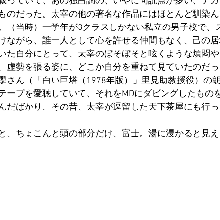
載っていて、あの独白調の、いやに句読点が多い、デカ
ものだった。太宰の他の著名な作品にはほとんど馴染ん
。（当時）一学年が3クラスしかない私立の男子校で、
けながら、誰一人として心を許せる仲間もなく、己の居
いた自分にとって、太宰のぼそぼそと呟くような煩悶や
、虚勢を張る姿に、どこか自分を重ねて見ていたのだっ
學さん（「白い巨塔（1978年版）」里見助教授役）の
テープを愛聴していて、それをMDにダビングしたものを
んだばかり。その昔、太宰が逗留した天下茶屋にも行っ
と、ちょこんと頭の部分だけ、富士。湯に浸かると見え