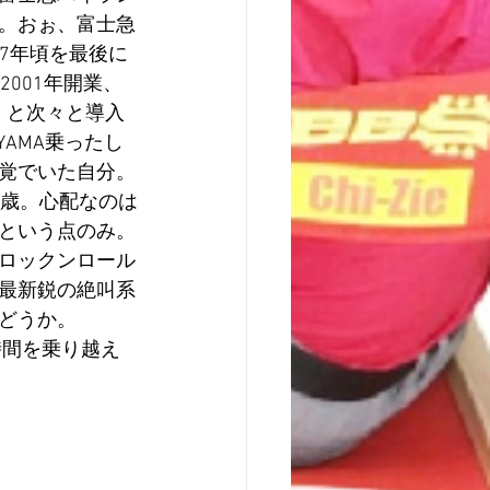
。おぉ、富士急
97年頃を最後に
001年開業、
）と次々と導入
AMA乗ったし
覚でいた自分。
9歳。心配なのは
という点のみ。
ロックンロール
最新鋭の絶叫系
どうか。
時間を乗り越え