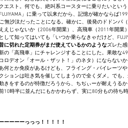
クエスト。何でも、絶叫系コースターに乗りたいという
UJIYAMA」に乗って以来だから、記憶が確かならば19
、ご無沙汰だったことになる。確かに、後発のドドンパ（2
えじゃないか（2006年開業）、高飛車（2011年開業
して知ってはいても「いつか乗らなきゃだけど、FUJIY
昔に切れた定期券がまだ使えているかのような
ズレた感
新の「高飛車」にチャレンジすることにした。果敢な4
コロデオン「オール・ザット！」のネタ）にならないか
あ何とか免疫があるけども、フライング・パイレーツや
クションは吐き気を催してしまうので全くダメ。でも、
動きをするのが特徴だろうから、ちぢぃーが耐えうるか
前10時半に並んだにもかかわらず、実に80分もの待ち
ーーーーーっっっ！！！！！