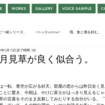
E
WORKS
GALLERY
VOICE SAMPLE
C
ご一緒シリーズ。
I'm a Drummer!
我、食と酒を好む。
19年5月15日
読了時間: 3分
ちぢぃー的VOWネタ。
THE BIG BANG THEORY
STEVE McQ
月見草が良く似合う。
トラ」の世界。
おっさんホイホイ。
ぼくら、YMOチル
は一転、青空が広がる好天。部屋の窓からは昨日全く見
ー・マニア一年生。
ぬこ日記。
ＡＩ落書きシリーズ。
ことに驚き、今朝は、やけに富士がはっきり見えるじゃ
宰の言葉をそのまま反芻してみたりする自分がいる。「