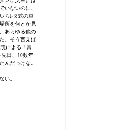
ダンな文章には
でいないのに、
スパルタ式の軍
場所を何とか見
、あらゆる他の
た。そう言えば
朗読による「富
先日、10数年
たんだっけな。
ない。