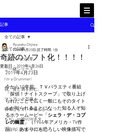
記事
全ての記事
Ryusaku Chijiwa
全ての記事
2019年4月23日
読了時間: 1分
奇跡のソフト化！！！！
ちぢぃーの日常
更新日：
2019年4月26日
ご一緒シリーズ。
2019年4月23日
I'm a Drummer!
今から10年前、ＴＶバラエティ番組
我、食と酒を好む。
「探偵！ナイトスクープ」で取り上げ
マニアック万歳！
られたことで広く一般にもそのタイト
ルが知られることになった知る人ぞ知
役者として、声優として。
るホラームービー「
シェラ・デ・コブ
ちぢぃー的VOWネタ。
レの幽霊
」（1964年アメリカ・TV作
品）。あまりにも恐ろしい映像描写で
THE BIG BANG THEORY