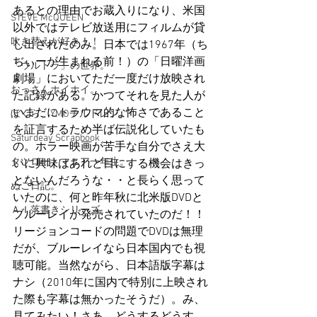
あるとの理由でお蔵入りになり、米国
STEVE McQUEEN
以外ではテレビ放送用にフィルムが貸
吹き替えが好き！！
し出されたのみ。日本では1967年（ち
ぢぃーが生まれる前！）の「日曜洋画
「ウルトラ」の世界。
劇場」においてただ一度だけ放映され
おっさんホイホイ。
た記録がある。かつてそれを見た人が
いまだにトラウマ的な怖さであること
ぼくら、YMOチルドレン。
を証言するため半ば伝説化していたも
Saturdeay Scrapbook
の。ホラー映画が苦手な自分でさえ大
タツロー・マニア一年生。
いに興味はあれど目にする機会はきっ
とないんだろうな・・と長らく思って
ぬこ日記。
いたのに、何と昨年秋に北米版DVDと
ＡＩ落書きシリーズ。
ブルーレイが発売されていたのだ！！
リージョンコードの問題でDVDは無理
だが、ブルーレイなら日本国内でも視
聴可能。当然ながら、日本語版字幕は
ナシ（2010年に国内で特別に上映され
た際も字幕は無かったそうだ）。み、