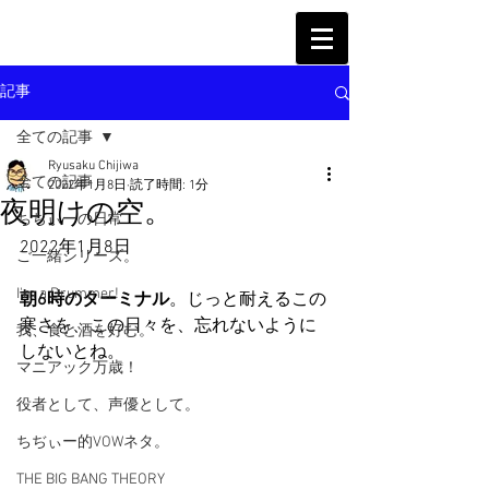
記事
全ての記事
Ryusaku Chijiwa
全ての記事
2022年1月8日
読了時間: 1分
夜明けの空。
ちぢぃーの日常
2022年1月8日
ご一緒シリーズ。
I'm a Drummer!
朝6時のターミナル
。じっと耐えるこの
寒さを、この日々を、忘れないように
我、食と酒を好む。
しないとね。
マニアック万歳！
役者として、声優として。
ちぢぃー的VOWネタ。
THE BIG BANG THEORY