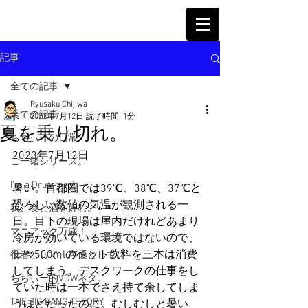
記事
全ての記事
Ryusaku Chijiwa
全ての記事
2023年7月12日
読了時間: 1分
夏を乗り切れ。
ちぢぃーの日常
2023年7月12日
ご一緒シリーズ。
I'm a Drummer!
暑い。首都圏では39℃、38℃、37℃と
恐ろしい数値の気温が観測される一
我、食と酒を好む。
日。目下の現場は屋内だけれどあまり
マニアック万歳！
冷房が効いている環境ではないので、
日々500mlのペット飲料を三本は消費
役者として、声優として。
してしまう。デスクワークの仕事をし
ちぢぃー的VOWネタ。
ていた時は一本でさえ持て余してしま
THE BIG BANG THEORY
うほどだったのに。むしむしと暑い