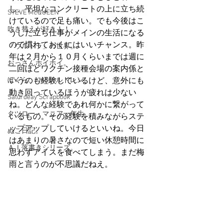
し、平坦なコンクリートの上に立ち続
STEVE McQUEEN
けているので足も痛い。でも今後はこ
吹き替えが好き！！
うした立ち仕事がメインの生活になる
ので慣れておくにはいいチャンス。昨
「ウルトラ」の世界。
年は２月から１０月くらいまでは週に
おっさんホイホイ。
二回ほどワクチン接種会場の案内係と
ぼくら、YMOチルドレン。
いうのも経験しているけど、意外にも
動き回っているほうが疲れは少ない
Saturdeay Scrapbook
ね。どんな経験であれ何かに繋がって
タツロー・マニア一年生。
いるもの。その経験を積みながらステ
ップアップしていけるといいね。今日
ぬこ日記。
はあまりの暑さなので短い休憩時間に
ＡＩ落書きシリーズ。
思わずアイスを食べてしまう。まだ梅
雨と言うのが不思議だねえ。