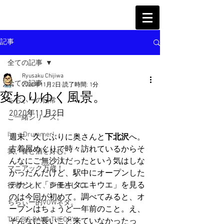
記事
全ての記事
Ryusaku Chijiwa
全ての記事
2020年11月2日
読了時間: 1分
変わりゆく風景。
ちぢぃーの日常
2020年11月2日
ご一緒シリーズ。
I'm a Drummer!
週末、久しぶりに奥さんと
下北沢
へ。
古着屋めぐりで時々訪れているからそ
我、食と酒を好む。
んなにご無沙汰だったという気はしな
マニアック万歳！
かったんだけど、駅中にオープンした
テナント「シモキタエキウエ」を見る
役者として、声優として。
のは今回が初めて。調べてみると、オ
ちぢぃー的VOWネタ。
ープンはちょうど一年前のこと。え、
THE BIG BANG THEORY
そんなに長いこと来ていなかったっ