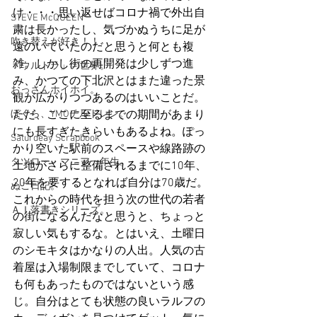
け・・・思い返せばコロナ禍で外出自
STEVE McQUEEN
粛は長かったし、気づかぬうちに足が
吹き替えが好き！！
遠のいていたのだと思うと何とも複
雑。しかし街の再開発は少しずつ進
「ウルトラ」の世界。
み、かつての下北沢とはまた違った景
おっさんホイホイ。
観が広がりつつあるのはいいことだ。
ぼくら、YMOチルドレン。
ただ、ここに至るまでの期間があまり
にも長すぎたきらいもあるよね。ぽっ
Saturdeay Scrapbook
かり空いた駅前のスペースや線路跡の
タツロー・マニア一年生。
土地がさらに整備されるまでに10年、
20年を要するとなれば自分は70歳だ。
ぬこ日記。
これからの時代を担う次の世代の若者
ＡＩ落書きシリーズ。
の街になるんだなと思うと、ちょっと
寂しい気もするな。とはいえ、土曜日
のシモキタはかなりの人出。人気の古
着屋は入場制限までしていて、コロナ
も何もあったものではないという感
じ。自分はとても状態の良いラルフの