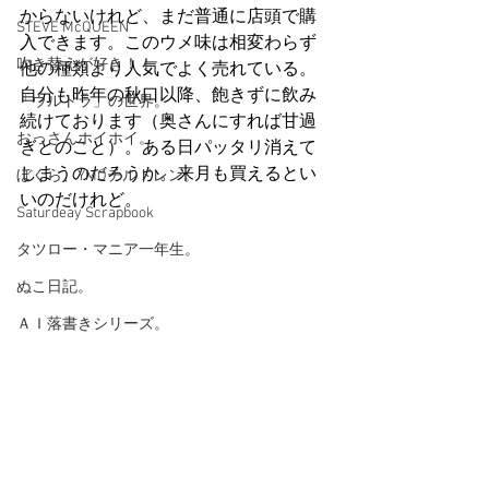
からないけれど、まだ普通に店頭で購
STEVE McQUEEN
入できます。このウメ味は相変わらず
吹き替えが好き！！
他の種類より人気でよく売れている。
自分も昨年の秋口以降、飽きずに飲み
「ウルトラ」の世界。
続けております（奥さんにすれば甘過
おっさんホイホイ。
ぎとのこと）。ある日パッタリ消えて
しまうのだろうか。来月も買えるとい
ぼくら、YMOチルドレン。
いのだけれど。
Saturdeay Scrapbook
タツロー・マニア一年生。
ぬこ日記。
ＡＩ落書きシリーズ。