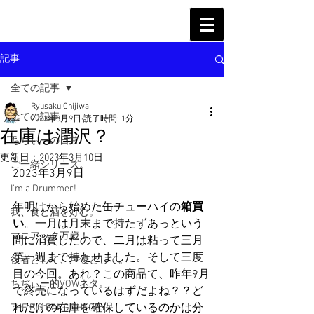
記事
全ての記事
Ryusaku Chijiwa
全ての記事
2023年3月9日
読了時間: 1分
在庫は潤沢？
ちぢぃーの日常
更新日：
2023年3月10日
ご一緒シリーズ。
2023年3月9日
I'm a Drummer!
年明けから始めた缶チューハイの
箱買
我、食と酒を好む。
い
。一月は月末まで持たずあっという
マニアック万歳！
間に消費したので、二月は粘って三月
第一週まで持たせました。そして三度
役者として、声優として。
目の今回。あれ？この商品て、昨年9月
ちぢぃー的VOWネタ。
で終売になっているはずだよね？？ど
れだけの在庫を確保しているのかは分
THE BIG BANG THEORY