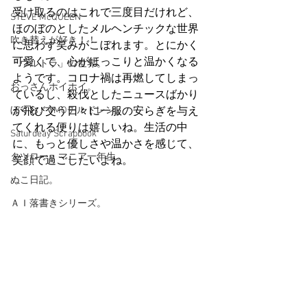
受け取るのはこれで三度目だけれど、
STEVE McQUEEN
ほのぼのとしたメルヘンチックな世界
吹き替えが好き！！
に思わず笑みがこぼれます。とにかく
可愛くて、心がほっこりと温かくなる
「ウルトラ」の世界。
ようです。コロナ禍は再燃してしまっ
おっさんホイホイ。
ているし、殺伐としたニュースばかり
ぼくら、YMOチルドレン。
が飛び交う日々に一服の安らぎを与え
てくれる便りは嬉しいね。生活の中
Saturdeay Scrapbook
に、もっと優しさや温かさを感じて、
タツロー・マニア一年生。
笑顔で過ごしたいよね。
ぬこ日記。
ＡＩ落書きシリーズ。