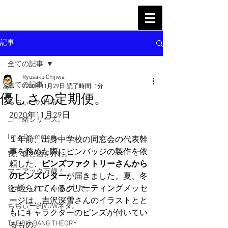
記事
全ての記事
Ryusaku Chijiwa
全ての記事
2020年11月29日
読了時間: 1分
優しさの定期便。
ちぢぃーの日常
2020年11月29日
ご一緒シリーズ。
I'm a Drummer!
１年前、出身中学校の同窓会の代表幹
事を務めた際にピンバッジの製作を依
我、食と酒を好む。
頼した、
ピンズファクトリーさんから
マニアック万歳！
のピンズレター
が届きました。夏、冬
と送られてくるグリーティングメッセ
役者として、声優として。
ージは、吉沢深雪さんのイラストとと
ちぢぃー的VOWネタ。
もにキャラクターのピンズが付いてい
THE BIG BANG THEORY
るもの。