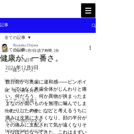
記事
全ての記事
Ryusaku Chijiwa
全ての記事
2024年12月9日
読了時間: 2分
健康が、一番さ。
ちぢぃーの日常
2024年12月9日
ご一緒シリーズ。
I'm a Drummer!
数日前から奥歯に違和感――ピンポイ
ントではなく奥歯全体がじんわりと痛
我、食と酒を好む。
い。何だろう、何か異物が挟まったま
マニアック万歳！
まなのか固いものを無理に噛んでしま
ったりしたのか、などと考えるうちに
役者として、声優として。
痛みは次第に大きくなり、顔の半分が
ちぢぃー的VOWネタ。
その痛みに支配されて気が遠くなりそ
THE BIG BANG THEORY
うなほどになってきた。これはまずい