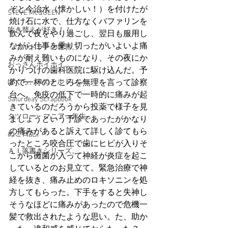
ぞと今治水（懐かしい！）を付けたが
STEVE McQUEEN
焼け石に水で、仕方なくバファリンを
吹き替えが好き！！
飲んで夜をやり過ごし、翌日も服用し
ながら仕事を乗り切ったがいよいよ痛
「ウルトラ」の世界。
みが耐え難いものになり、その夜にか
おっさんホイホイ。
かりつけの歯科医院に駆け込んだ。予
ぼくら、YMOチルドレン。
約で一杯のところを無理を言って診察
台へ。免疫の低下で一時的に痛みが起
Saturdeay Scrapbook
きているのだろうから投薬で様子を見
タツロー・マニア一年生。
ましょうという予診であったがかなり
の痛みがあると訴えて詳しく診てもら
ぬこ日記。
ったところ咬合圧で歯にヒビが入りそ
ＡＩ落書きシリーズ。
こから黴菌が入って神経が炎症を起こ
しているとのお見立て。緊急治療で神
経を抜き、痛み止めのロキソニンを処
方してもらった。下手をすると失神し
そうなほどに痛みがあったので危機一
髪で救出されたような思い。た、助か