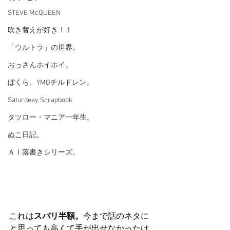
STEVE McQUEEN
吹き替えが好き！！
「ウルトラ」の世界。
おっさんホイホイ。
ぼくら、YMOチルドレン。
Saturdeay Scrapbook
タツロー・マニア一年生。
ぬこ日記。
ＡＩ落書きシリーズ。
これは
スバリ半額。
今まで話のネタに
と思っても高くて手が出せなかったけ