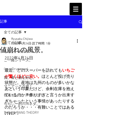
記事
全ての記事
Ryusaku Chijiwa
全ての記事
2022年4月24日
読了時間: 1分
値崩れの風景。
ちぢぃーの日常
2022年4月24日
ご一緒シリーズ。
I'm a Drummer!
最近、どのスーパーを訪れても
いちご
が驚くほどに安い。
ほとんど投げ売り
我、食と酒を好む。
状態だ。産地は九州のものが多いかな
マニアック万歳！
あという印象だけど、余剰在庫を抱え
ているのか？作りすぎと言うか出来す
役者として、声優として。
ぎちゃったという事情があったりする
ちぢぃー的VOWネタ。
のだろうか・・・有難いことではある
THE BIG BANG THEORY
けれど。