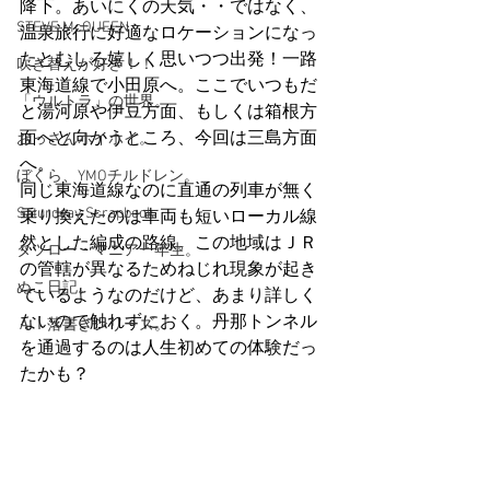
降下。あいにくの天気・・ではなく、
STEVE McQUEEN
温泉旅行に好適なロケーションになっ
たとむしろ嬉しく思いつつ出発！一路
吹き替えが好き！！
東海道線で小田原へ。ここでいつもだ
「ウルトラ」の世界。
と湯河原や伊豆方面、もしくは箱根方
面へと向かうところ、今回は三島方面
おっさんホイホイ。
へ。
ぼくら、YMOチルドレン。
同じ東海道線なのに直通の列車が無く
Saturdeay Scrapbook
乗り換えたのは車両も短いローカル線
然とした編成の路線。この地域はＪＲ
タツロー・マニア一年生。
の管轄が異なるためねじれ現象が起き
ぬこ日記。
ているようなのだけど、あまり詳しく
ないので触れずにおく。丹那トンネル
ＡＩ落書きシリーズ。
を通過するのは人生初めての体験だっ
たかも？