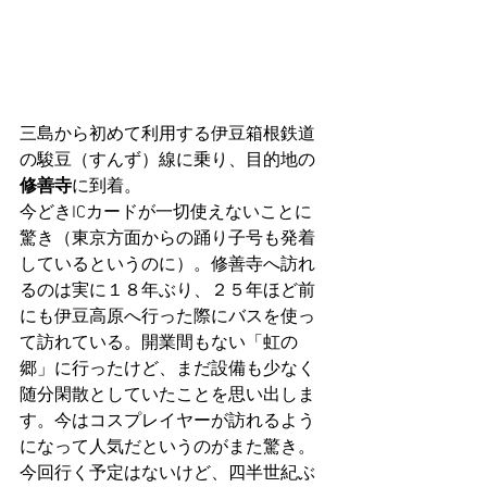
三島から初めて利用する伊豆箱根鉄道
の駿豆（すんず）線に乗り、目的地の
修善寺
に到着。
今どきICカードが一切使えないことに
驚き（東京方面からの踊り子号も発着
しているというのに）。修善寺へ訪れ
るのは実に１８年ぶり、２５年ほど前
にも伊豆高原へ行った際にバスを使っ
て訪れている。開業間もない「虹の
郷」に行ったけど、まだ設備も少なく
随分閑散としていたことを思い出しま
す。今はコスプレイヤーが訪れるよう
になって人気だというのがまた驚き。
今回行く予定はないけど、四半世紀ぶ