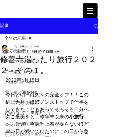
記事
全ての記事
Ryusaku Chijiwa
全ての記事
2022年4月15日
読了時間: 4分
修善寺湯ったり旅行２０２
ちぢぃーの日常
２・その１。
ご一緒シリーズ。
2022年4月15日
I'm a Drummer!
我、食と酒を好む。
今日と明日は久々の完全オフ！！この
約三カ月、ほぼノンストップで仕事を
マニアック万歳！
してきたこともあってそろそろ自分へ
役者として、声優として。
のご褒美をと、昨年末以来の
小旅行
ちぢぃー的VOWネタ。
へ。先週、今週と上着が要らないほど
暑い日が続いていたのにこの日から急
THE BIG BANG THEORY