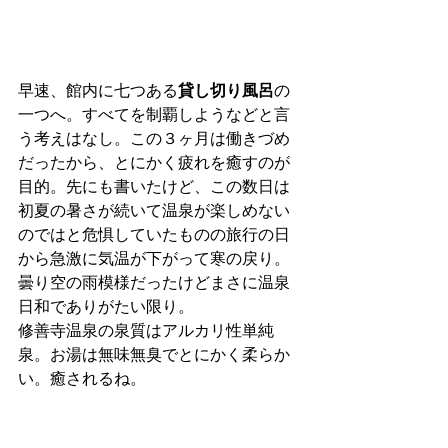
早速、館内に七つある
貸し切り風呂
の
一つへ。すべてを制覇しようなどと言
う考えはなし。この３ヶ月は働きづめ
だったから、とにかく疲れを癒すのが
目的。先にも書いたけど、この数日は
初夏の暑さが続いて温泉が楽しめない
のではと危惧していたものの旅行の日
から急激に気温が下がって寒の戻り。
曇り空の雨模様だったけどまさに温泉
日和でありがたい限り。
修善寺温泉の泉質はアルカリ性単純
泉。お湯は無味無臭でとにかく柔らか
い。癒されるね。