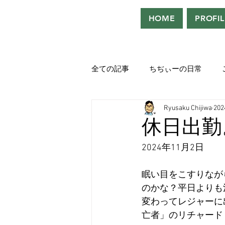
HOME
PROFIL
全ての記事
ちぢぃーの日常
Ryusaku Chijiwa
20
役者として、声優として。
休日出勤
2024年11月2日
吹き替えが好き！！
「ウル
眠い目をこすりなが
のかな？平日よりも
Saturdeay Scrapbook
タツロ
変わってレジャーに
亡者」のリチャード