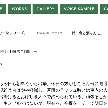
E
WORKS
GALLERY
VOICE SAMPLE
C
ご一緒シリーズ。
I'm a Drummer!
我、食と酒を好む。
24年11月2日
読了時間: 1分
ちぢぃー的VOWネタ。
THE BIG BANG THEORY
STEVE McQ
。
トラ」の世界。
おっさんホイホイ。
ぼくら、YMOチル
ら今日も朝早くから出動。休日の方がもころん号に遭遇
混雑具合はやや軽減し、普段のラッシュ時とは車内の人
ー・マニア一年生。
ぬこ日記。
ＡＩ落書きシリーズ。
出掛けるとおぼしき人々で占められている。頑張るしか
・キンブルではないが、現在を、今夜を、そして明日を