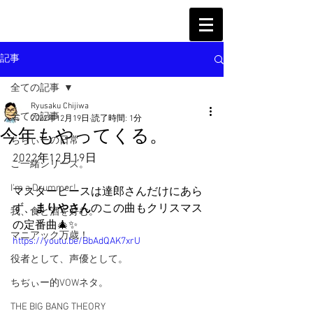
記事
全ての記事
Ryusaku Chijiwa
全ての記事
2022年12月19日
読了時間: 1分
今年もやってくる。
ちぢぃーの日常
2022年12月19日
ご一緒シリーズ。
I'm a Drummer!
マスターピースは達郎さんだけにあら
ず、
まりやさん
のこの曲もクリスマス
我、食と酒を好む。
の定番曲🎄✨
マニアック万歳！
https://youtu.be/BbAdQAK7xrU
役者として、声優として。
ちぢぃー的VOWネタ。
THE BIG BANG THEORY