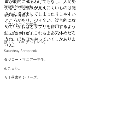
重が劇的に減るわけでもなし、人間努
STEVE McQUEEN
力をしても結果が見えにくいものは飽
きたり投げ出してしまったりしやすい
吹き替えが好き！！
ところがあり、少々辛い。複合的に攻
「ウルトラ」の世界。
めていかねばとサプリを併用するよう
にしたけれど、これもまあ気休めだろ
おっさんホイホイ。
うね。ぼちぼちやっていくしかありま
ぼくら、YMOチルドレン。
せん。
Saturdeay Scrapbook
タツロー・マニア一年生。
ぬこ日記。
ＡＩ落書きシリーズ。