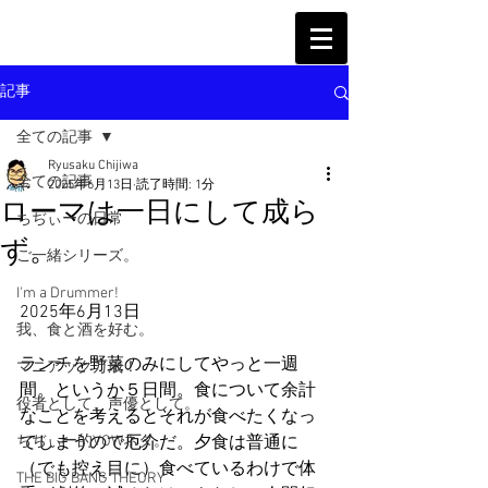
記事
全ての記事
Ryusaku Chijiwa
全ての記事
2025年6月13日
読了時間: 1分
ローマは一日にして成ら
ちぢぃーの日常
ず。
ご一緒シリーズ。
I'm a Drummer!
2025年6月13日
我、食と酒を好む。
ランチを野菜のみにしてやっと一週
マニアック万歳！
間。というか５日間。食について余計
役者として、声優として。
なことを考えるとそれが食べたくなっ
ちぢぃー的VOWネタ。
てしまうので厄介だ。夕食は普通に
（でも控え目に）食べているわけで体
THE BIG BANG THEORY