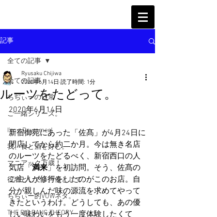
記事
全ての記事
Ryusaku Chijiwa
全ての記事
2020年6月14日
読了時間: 1分
ルーツをたどって。
ちぢぃーの日常
2020年6月14日
ご一緒シリーズ。
I'm a Drummer!
新宿御苑にあった「佐髙」が4月24日に
閉店してから約二か月。今は無き名店
我、食と酒を好む。
のルーツをたどるべく、新宿西口の人
マニアック万歳！
気店「
満来
」を初訪問。そう、佐髙の
ご主人が修行をしたのがこのお店。自
役者として、声優として。
分が親しんだ味の源流を求めてやって
ちぢぃー的VOWネタ。
きたというわけ。どうしても、あの優
THE BIG BANG THEORY
しい味わいをもう一度体験したくて