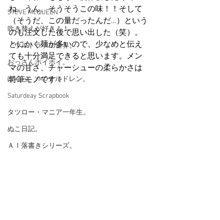
ね。うん、そうそうこの味！！そして
STEVE McQUEEN
（そうだ、この量だったんだ…）という
吹き替えが好き！！
のも注文した後で思い出した（笑）。
とにかく麺が多いので、少なめと伝え
「ウルトラ」の世界。
ても十分満足できると思います。メン
おっさんホイホイ。
マの甘さ、チャーシューの柔らかさは
ぼくら、YMOチルドレン。
特筆モノです！
Saturdeay Scrapbook
タツロー・マニア一年生。
ぬこ日記。
ＡＩ落書きシリーズ。