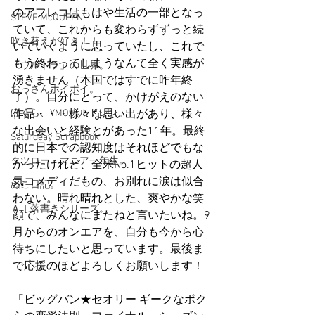
のアフレコはもはや生活の一部となっ
STEVE McQUEEN
ていて、これからも変わらずずっと続
吹き替えが好き！！
いていくように思っていたし、これで
もう終わってしまうなんて全く実感が
「ウルトラ」の世界。
湧きません（本国ではすでに昨年終
おっさんホイホイ。
了）。自分にとって、かけがえのない
ぼくら、YMOチルドレン。
作品・・・様々な思い出があり、様々
な出会いと経験とがあった11年。最終
Saturdeay Scrapbook
的に日本での認知度はそれほどでもな
タツロー・マニア一年生。
かったけれど、全米No.1ヒットの超人
気コメディだもの、お別れに涙は似合
ぬこ日記。
わない。晴れ晴れとした、爽やかな笑
ＡＩ落書きシリーズ。
顔で、みんなにまたねと言いたいね。9
月からのオンエアを、自分も今から心
待ちにしたいと思っています。最後ま
で応援のほどよろしくお願いします！
「ビッグバン★セオリー ギークなボク