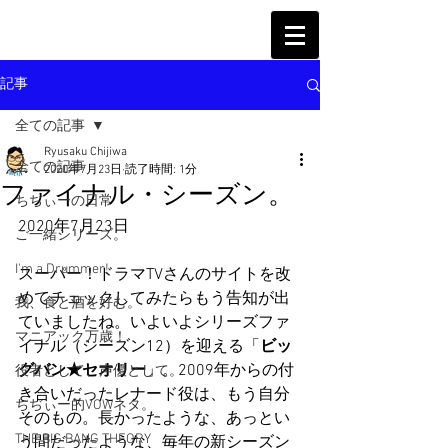
記事
全ての記事
Ryusaku Chijiwa
全ての記事
2020年7月23日
読了時間: 1分
ファイナル・シーズン。
ちぢぃーの日常
2020年7月23日
ご一緒シリーズ。
I'm a Drummer!
スーパー！ドラマTVさんのサイトを改
めてチェックしてみたらもう告知が出
我、食と酒を好む。
ていましたね。いよいよシリーズファ
マニアック万歳！
イナル（シーズン12）を迎える「
ビッ
グバン★セオリー
」。2009年からの付
役者として、声優として。
き合いだったレナード役は、もう自分
ちぢぃー的VOWネタ。
そのもの。長かったような、あっとい
THE BIG BANG THEORY
う間だったような、毎年の新シーズン