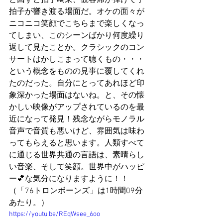
と回すと拍手喝采、観客席が弾けて手
拍子が響き渡る場面だ。オケの面々が
ニコニコ笑顔でこちらまで楽しくなっ
てしまい、このシーンばかり何度繰り
返して見たことか。クラシックのコン
サートはかしこまって聴くもの・・・
という概念をものの見事に覆してくれ
たのだった。自分にとってあれほど印
象深かった場面はないね。と、その懐
かしい映像がアップされているのを最
近になって発見！残念ながらモノラル
音声で音質も悪いけど、雰囲気は味わ
ってもらえると思います。人類すべて
に通じる世界共通の言語は、素晴らし
い音楽、そして笑顔。世界中がハッピ
ー💕な気分になりますように！！
（「76トロンボーンズ」は1時間09分
あたり。）
https://youtu.be/REqWsee_6oo