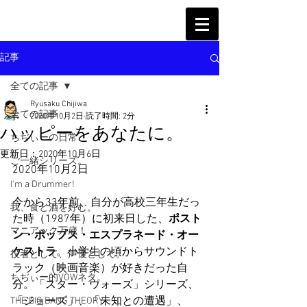
記事
全ての記事
Ryusaku Chijiwa
全ての記事
2020年10月2日
読了時間: 2分
ハッピーをあなたに。
ちぢぃーの日常
更新日：
2020年10月6日
ご一緒シリーズ。
2020年10月2日
I'm a Drummer!
今から33年前、自分が高校三年生だっ
我、食と酒を好む。
た時（1987年）に初来日した、
ポスト
マニアック万歳！
ン・ポップス・エスプラネード・オー
ケストラ
。小学生の頃からサウンドト
役者として、声優として。
ラック（映画音楽）が好きだった自
ちぢぃー的VOWネタ。
分。「スター・ウォーズ」シリーズ、
「ジョーズ」、「未知との遭遇」、
THE BIG BANG THEORY