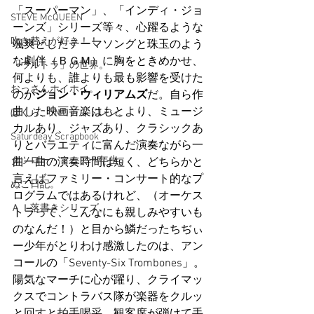
「スーパーマン」、「インディ・ジョ
STEVE McQUEEN
ーンズ」シリーズ等々、心躍るような
吹き替えが好き！！
颯爽としたテーマソングと珠玉のよう
な劇伴（ＢＧＭ）に胸をときめかせ、
「ウルトラ」の世界。
何よりも、誰よりも最も影響を受けた
おっさんホイホイ。
のが
ジョン・ウィリアムズ
だ。自ら作
曲した映画音楽はもとより、ミュージ
ぼくら、YMOチルドレン。
カルあり、ジャズあり、クラシックあ
Saturdeay Scrapbook
りとバラエティに富んだ演奏ながら一
タツロー・マニア一年生。
曲一曲の演奏時間は短く、どちらかと
言えばファミリー・コンサート的なプ
ぬこ日記。
ログラムではあるけれど、（オーケス
ＡＩ落書きシリーズ。
トラって、こんなにも親しみやすいも
のなんだ！）と目から鱗だったちぢぃ
ー少年がとりわけ感激したのは、アン
コールの「Seventy-Six Trombones」。
陽気なマーチに心が躍り、クライマッ
クスでコントラバス隊が楽器をクルッ