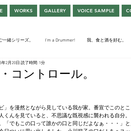
E
WORKS
GALLERY
VOICE SAMPLE
C
ご一緒シリーズ。
I'm a Drummer!
我、食と酒を好む。
25年2月20日
読了時間: 1分
ちぢぃー的VOWネタ。
THE BIG BANG THEORY
STEVE McQ
・コントロール。
トラ」の世界。
おっさんホイホイ。
ぼくら、YMOチル
ビ」を漫然とながら見している我が家。番宣でこのとこ
ー・マニア一年生。
ぬこ日記。
ＡＩ落書きシリーズ。
人くんを見ていると、不思議な既視感に襲われる自分。
。「でもこの口って誰かの口と同じだよなぁ・・・」と