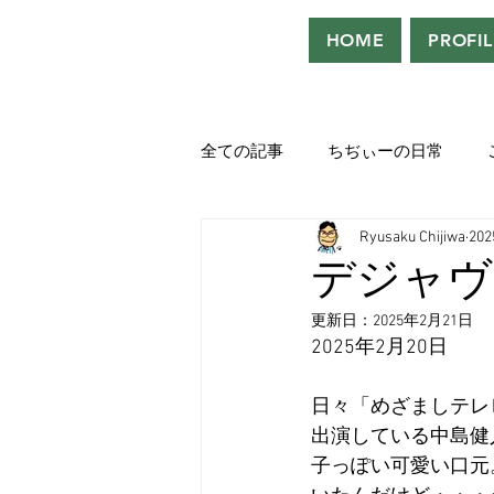
HOME
PROFIL
全ての記事
ちぢぃーの日常
Ryusaku Chijiwa
20
役者として、声優として。
デジャヴ
更新日：
2025年2月21日
吹き替えが好き！！
「ウル
2025年2月20日
日々「めざましテレ
Saturdeay Scrapbook
タツロ
出演している中島健
子っぽい可愛い口元