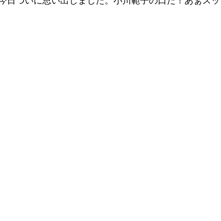
今日ついに思い出しました。小川範子の口だ！あぁスッ