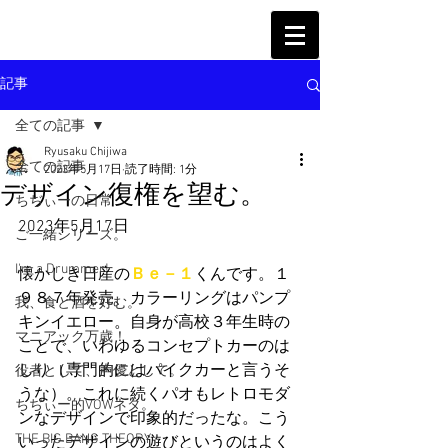
記事
全ての記事
Ryusaku Chijiwa
全ての記事
2023年5月17日
読了時間: 1分
デザイン復権を望む。
ちぢぃーの日常
2023年5月17日
ご一緒シリーズ。
I'm a Drummer!
懐かしき日産の
Ｂｅ－１
くんです。１
９８７年発売、カラーリングはパンプ
我、食と酒を好む。
キンイエロー。自身が高校３年生時の
マニアック万歳！
ことで、いわゆるコンセプトカーのは
しり（専門的にはパイクカーと言うそ
役者として、声優として。
うな）。これに続くパオもレトロモダ
ちぢぃー的VOWネタ。
ンなデザインで印象的だったな。こう
THE BIG BANG THEORY
いったデザインの遊びというのはよく