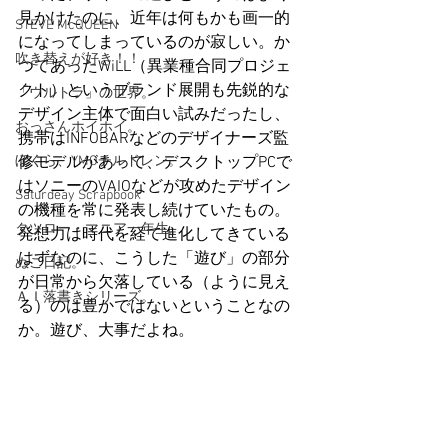
見かけたのに、近年は何もかも画一的
STEVE McQUEEN
になってしまっているのが寂しい。か
吹き替えが好き！！
つてあったWiLL（異業種合同プロジェ
クト）というブランド展開も先鋭的な
「ウルトラ」の世界。
デザイン主体で面白い試みだったし、
おっさんホイホイ。
携帯はINFOBARなどのデザイナーズ監
ぼくら、YMOチルドレン。
修モデルがあって、デスクトップPCで
はソニーのVAIOなどが攻めたデザイン
Saturdeay Scrapbook
の機種を常に発表し続けていたもの。
タツロー・マニア一年生。
発想力は時代を経て進化してきている
はずなのに、こうした「遊び」の部分
ぬこ日記。
が日常から欠落している（ように見え
ＡＩ落書きシリーズ。
る）のは豊かではないということなの
か。遊び、大事だよね。