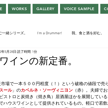
E
WORKS
GALLERY
VOICE SAMPLE
C
ご一緒シリーズ。
I'm a Drummer!
我、食と酒を好む。
22年5月28日
読了時間: 1分
ちぢぃー的VOWネタ。
THE BIG BANG THEORY
STEVE McQ
ワインの新定番。
トラ」の世界。
おっさんホイホイ。
ぼくら、YMOチル
や楽天市場で一本５００円程度（！）という破格の値段で売
スール
」の
カベルネ・ソーヴィニヨン
（赤）。夫婦でお
ー・マニア一年生。
ぬこ日記。
ＡＩ落書きシリーズ。
ビストロと炭焼き（焼き鳥）居酒屋ほかを展開している
でハウスワインとして提供されているもの。軽口で若飲