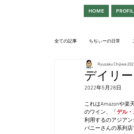
HOME
PROFIL
全ての記事
ちぢぃーの日常
Ryusaku Chijiwa
20
役者として、声優として。
デイリー
2022年5月28日
吹き替えが好き！！
「ウル
これはAmazon
のワイン、「
デル・
Saturdeay Scrapbook
タツロ
利用するのアジアン
パニーさんの系列店