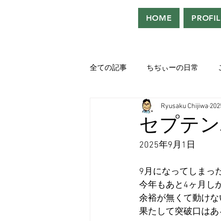
HOME
PROFIL
全ての記事
ちぢぃーの日常
Ryusaku Chijiwa
20
役者として、声優として。
セプテン
2025年9月1日
吹き替えが好き！！
「ウル
9月になってしまっ
今年もあと4ヶ月し
Saturdeay Scrapbook
タツロ
余裕が無くて動けな
果たして突破口はあ