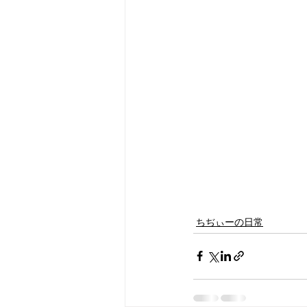
ちぢぃーの日常