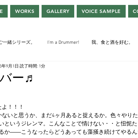
E
WORKS
GALLERY
VOICE SAMPLE
C
ご一緒シリーズ。
I'm a Drummer!
我、食と酒を好む。
25年9月1日
読了時間: 1分
ちぢぃー的VOWネタ。
THE BIG BANG THEORY
STEVE McQ
バー♬
トラ」の世界。
おっさんホイホイ。
ぼくら、YMOチル
たよ！！！
かないと思うか、まだ4ヶ月あると捉えるか。色々やり
ー・マニア一年生。
ぬこ日記。
ＡＩ落書きシリーズ。
いというジレンマ。こんなことで情けない・・と忸怩た
るか――こうなったらどうあっても藻掻き続けてやるん