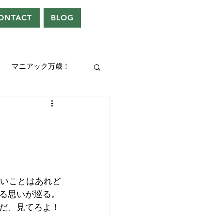
ONTACT
BLOG
マニアック万歳！
UEEN
ドレン。
たいことはあれど
る思いが巡る。
だ、見てろよ！