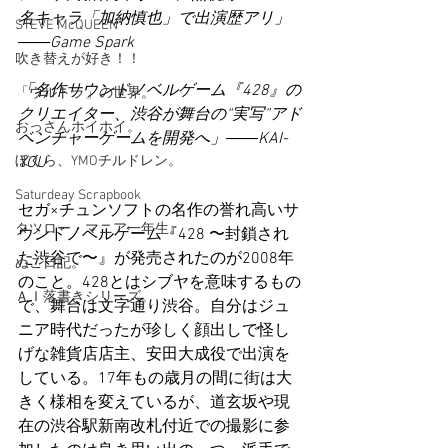
名キャラ「加納慎也」で出演歴アリ」
STEVE McQUEEN
――Game Spark
吹き替えが好き！！
「名作サウンドノベルゲーム『428』の
「ウルトラ」の世界。
クリエイター、渋谷が舞台の“実写”アド
おっさんホイホイ。
ベンチャーゲームを開発へ」――KAI-
ぼくら、YMOチルドレン。
YOU
Saturdeay Scrapbook
セガ×チュンソフトの名作の誉れ高いサ
タツロー・マニア一年生。
ウンドノベルゲーム『428 〜封鎖され
た渋谷で〜』が発売されたのが2008年
ぬこ日記。
のこと。428とはシブヤを意味するもの
ＡＩ落書きシリーズ。
で、舞台は文字通り渋谷。自分はジュ
ニア時代だったが珍しく顔出しで怪し
げな雑貨店店主、安田大成役で出演を
している。17年もの歳月の間に街は大
きく様相を変えているが、道玄坂や現
在の渋谷駅新南改札付近での撮影に参