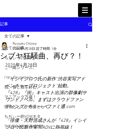
記事
全ての記事
Ryusaku Chijiwa
全ての記事
2025年4月28日
読了時間: 1分
シブヤ狂騒曲、再び？！
ちぢぃーの日常
2025年4月28日
ご一緒シリーズ。
I'm a Drummer!
「イシイジロウ氏の新作“渋谷実写アド
ベンチャープロジェクト”始動。
我、食と酒を好む。
『428』『街』キャスト出演の群像劇サ
マニアック万歳！
ウンドノベル。まずはクラウドファン
ディングから」――ファミ通.com
役者として、声優として。
ちぢぃー的VOWネタ。
「俳優・天野浩成さんが『428』イシイ
THE BIG BANG THEORY
ジロウ氏新作実写ADVに熱視線！