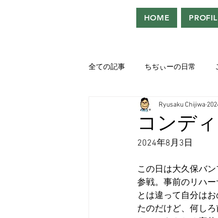
HOME
PROFIL
全ての記事
ちぢぃーの日常
Ryusaku Chijiwa
20
役者として、声優として。
コンディ
2024年8月3日
吹き替えが好き！！
「ウル
この日は大久保バン
参戦。事前のリハー
Saturdeay Scrapbook
タツロ
とは違って自分はお
たのだけど、何しろ