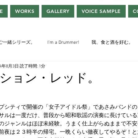
E
WORKS
GALLERY
VOICE SAMPLE
C
ご一緒シリーズ。
I'm a Drummer!
我、食と酒を好む。
24年8月3日
読了時間: 1分
ちぢぃー的VOWネタ。
THE BIG BANG THEORY
STEVE McQ
ション・レッド。
トラ」の世界。
おっさんホイホイ。
ぼくら、YMOチル
プシティで開催の「女子アイドル祭」であさみバンドの
サルは一度だけ、普段から昭和歌謡の演奏に長けている
ー・マニア一年生。
ぬこ日記。
ＡＩ落書きシリーズ。
のジャンルはほぼ未経験。うまく仕上がらぬままで不安
前夜は２３時半の帰宅。一晩くらい徹夜してやるぞ！と