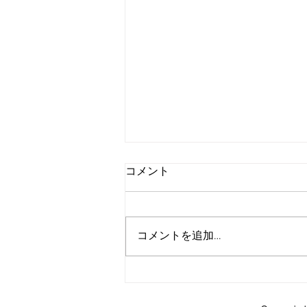
コメント
コメントを追加…
爆風銃リズムコンビ、見
参！！！