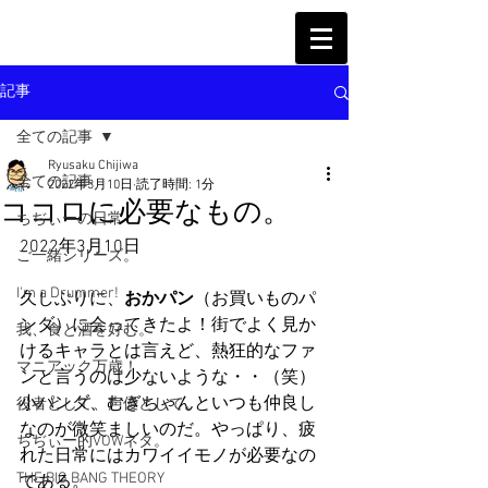
記事
全ての記事
Ryusaku Chijiwa
全ての記事
2022年3月10日
読了時間: 1分
ココロに必要なもの。
ちぢぃーの日常
2022年3月10日
ご一緒シリーズ。
I'm a Drummer!
久しぶりに、
おかパン
（お買いものパ
ンダ）に会ってきたよ！街でよく見か
我、食と酒を好む。
けるキャラとは言えど、熱狂的なファ
マニアック万歳！
ンと言うのは少ないような・・（笑）
小パンダ、むぎちゃんといつも仲良し
役者として、声優として。
なのが微笑ましいのだ。やっぱり、疲
ちぢぃー的VOWネタ。
れた日常にはカワイイモノが必要なの
THE BIG BANG THEORY
である。