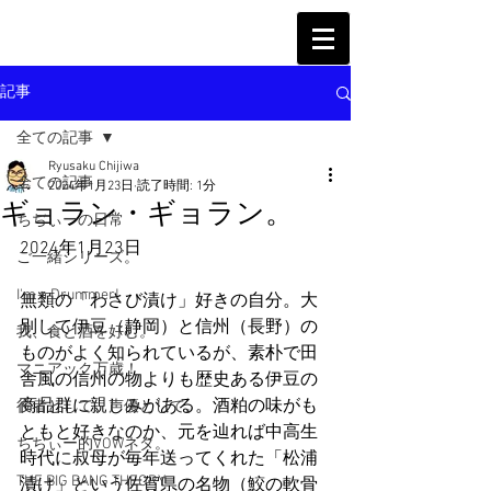
記事
全ての記事
Ryusaku Chijiwa
全ての記事
2024年1月23日
読了時間: 1分
ギョラン・ギョラン。
ちぢぃーの日常
2024年1月23日
ご一緒シリーズ。
I'm a Drummer!
無類の「わさび漬け」好きの自分。大
別して伊豆（静岡）と信州（長野）の
我、食と酒を好む。
ものがよく知られているが、素朴で田
マニアック万歳！
舎風の信州の物よりも歴史ある伊豆の
商品群に親しみがある。酒粕の味がも
役者として、声優として。
ともと好きなのか、元を辿れば中高生
ちぢぃー的VOWネタ。
時代に叔母が毎年送ってくれた「松浦
THE BIG BANG THEORY
漬け」という佐賀県の名物（鮫の軟骨