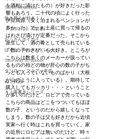
を酒粕に漬けたもの）が好きだった影
STEVE McQUEEN
響もあろう。二十代の頃によく行った
吹き替えが好き！！
伊豆高原（安く泊まれるペンションが
多かった）で、お土産に買って帰るの
「ウルトラ」の世界。
はわさび漬けが定番だった。そこから
おっさんホイホイ。
派生して、酒の肴として売られている
ぼくら、YMOチルドレン。
「数の子わさび」も大好き。ところが
こちらは数多くのメーカーが扱ってい
Saturdeay Scrapbook
るものの殆どの物が肝心の数の子がち
タツロー・マニア一年生。
っとも入っていないものばかり（大根
が山のように入っている）。期待して
ぬこ日記。
購入してもガッカリ・・・ということ
ＡＩ落書きシリーズ。
が多いのだけど、ロピアで売っている
こちらの商品はどこをつついてもほぼ
数の子、というのだから嬉しくなって
しまう。数の子は父も好きだから近頃
実家へ行く時はこれを買っていく。家
の近所にロピアは無いのだけど、時々