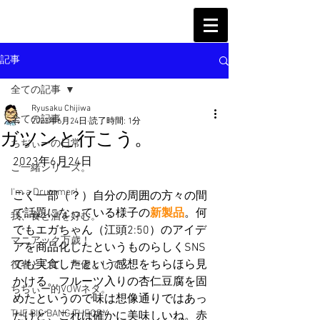
記事
全ての記事
Ryusaku Chijiwa
全ての記事
2023年6月24日
読了時間: 1分
ガツンと行こう。
ちぢぃーの日常
2023年6月24日
ご一緒シリーズ。
I'm a Drummer!
ごく一部（？）自分の周囲の方々の間
で話題になっている様子の
新製品
。何
我、食と酒を好む。
でもエガちゃん（江頭2:50）のアイデ
マニアック万歳！
アを商品化したというものらしくSNS
でも実食したという感想をちらほら見
役者として、声優として。
かける。フルーツ入りの杏仁豆腐を固
ちぢぃー的VOWネタ。
めたというので味は想像通りではあっ
THE BIG BANG THEORY
たけど、これは確かに美味しいね。赤