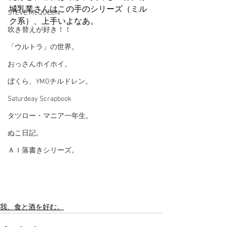
城乳業さんはこの手のシリーズ（ミル
STEVE McQUEEN
ク系）、上手いよなあ。
吹き替えが好き！！
「ウルトラ」の世界。
おっさんホイホイ。
ぼくら、YMOチルドレン。
Saturdeay Scrapbook
タツロー・マニア一年生。
ぬこ日記。
ＡＩ落書きシリーズ。
我、食と酒を好む。