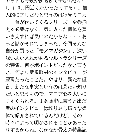
キットも号数が多過ぎて手が出せない
し（10万円近くかかったりする）。個
人的にアリだなと思うのは毎号ミニカ
ー一台が付いてくるシリーズ。全巻揃
える必要はなく、気に入った個体を買
いさえすれば良いのだからね・・・お
っと話がそれてしまった、今回そんな
自分が買った「
モノマガジン
」、深い
深い思い入れがある
ウルトラシリーズ
の特集。何がポイントだったかと言う
と、何より新規取材のインタビューが
豊富だったことだ。やはり、新たな証
言、新たな事実というのは見たい知り
たいと思うもので、マニア心を大いに
くすぐられる。まあ厳密に言うと出演
者のインタビューは繰り返し様々な媒
体で紹介されているんだけど、その
時々によって明かされることがあった
りするからね。なかなか骨太の特集記