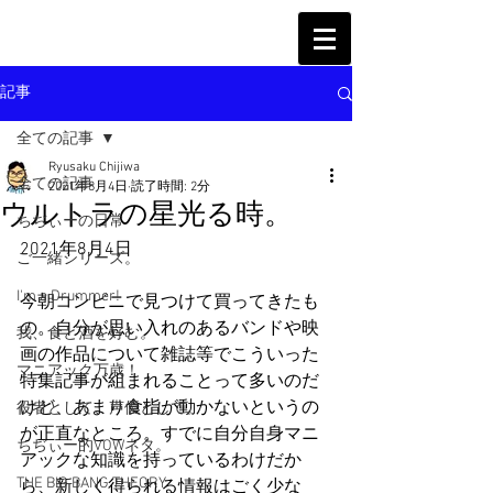
記事
全ての記事
Ryusaku Chijiwa
全ての記事
2021年8月4日
読了時間: 2分
ウルトラの星光る時。
ちぢぃーの日常
2021年8月4日
ご一緒シリーズ。
I'm a Drummer!
今朝コンビニで見つけて買ってきたも
の。自分が思い入れのあるバンドや映
我、食と酒を好む。
画の作品について雑誌等でこういった
マニアック万歳！
特集記事が組まれることって多いのだ
けど、あまり食指が動かないというの
役者として、声優として。
が正直なところ。すでに自分自身マニ
ちぢぃー的VOWネタ。
アックな知識を持っているわけだか
THE BIG BANG THEORY
ら、新しく得られる情報はごく少な