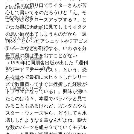
い。様々な切り口でライターさんが苦
STEVE McQUEEN
心して書いてるのだろうけど「え、そ
吹き替えが好き！！
こを今さらクローズアップする？」と
いった風にナナメに見てしまうオタク
「ウルトラ」の世界。
の悪い癖が出てしまうものだから「週
おっさんホイホイ。
刊○○」といったアシェットやデアゴス
ぼくら、YMOチルドレン。
ティーニなどが刊行する、いわゆる分
冊百科の類は手を出すことがない
Saturdeay Scrapbook
（1990年に同朋舎出版が出した「週刊
タツロー・マニア一年生。
グレート・アーティスト」という、恐
らく日本で最初に大ヒットしたシリー
ぬこ日記。
ズで数冊買ってすぐに挫折した経験が
ＡＩ落書きシリーズ。
トラウマになっている）。興味が湧い
たものは時々、本屋でパラパラと見て
みることもあるけれど、ガンダムやら
スター・ウォーズやら、どうしても水
増ししたような文章なんだよね。膨大
な数のパーツを組み立てていくモデル