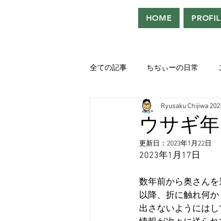
HOME
PROFIL
全ての記事
ちぢぃーの日常
Ryusaku Chijiwa
20
役者として、声優として。
ウサギ年
更新日：
2023年1月22日
吹き替えが好き！！
「ウル
2023年1月17日
数年前から奥さんを
Saturdeay Scrapbook
タツロ
以降、折に触れ何か
出さないようにはし