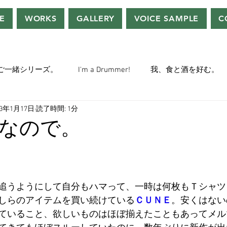
E
WORKS
GALLERY
VOICE SAMPLE
C
ご一緒シリーズ。
I'm a Drummer!
我、食と酒を好む。
23年1月17日
読了時間: 1分
ちぢぃー的VOWネタ。
THE BIG BANG THEORY
STEVE McQ
なので。
トラ」の世界。
おっさんホイホイ。
ぼくら、YMOチル
追うようにして自分もハマって、一時は何枚もＴシャツ
ー・マニア一年生。
ぬこ日記。
ＡＩ落書きシリーズ。
しらのアイテムを買い続けている
ＣＵＮＥ
。安くはない
ていること、欲しいものはほぼ揃えたこともあってメル