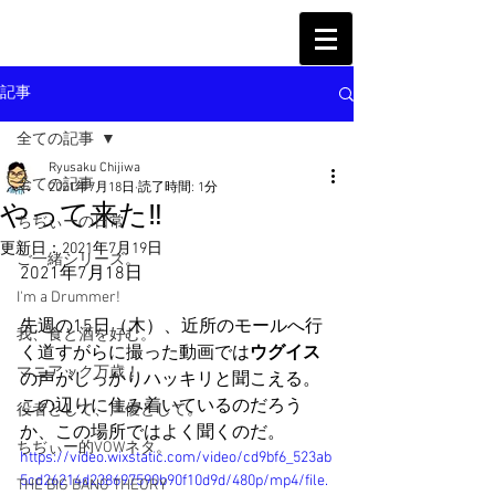
記事
全ての記事
Ryusaku Chijiwa
全ての記事
2021年7月18日
読了時間: 1分
やって来た‼︎
ちぢぃーの日常
更新日：
2021年7月19日
ご一緒シリーズ。
2021年7月18日
I'm a Drummer!
先週の15日（木）、近所のモールへ行
我、食と酒を好む。
く道すがらに撮った動画では
ウグイス
マニアック万歳！
の声がしっかりハッキリと聞こえる。
この辺りに住み着いているのだろう
役者として、声優として。
か、この場所ではよく聞くのだ。
ちぢぃー的VOWネタ。
https://video.wixstatic.com/video/cd9bf6_523ab
5cd26214d238697590b90f10d9d/480p/mp4/file.
THE BIG BANG THEORY