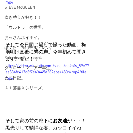
mp4
STEVE McQUEEN
吹き替えが好き！！
「ウルトラ」の世界。
おっさんホイホイ。
そして今日同じ場所で撮った動画。梅
ぼくら、YMOチルドレン。
雨明け直後に
蝉の声
。今年初めて聞き
Saturdeay Scrapbook
ます。夏だ！！
https://video.wixstatic.com/video/cd9bf6_89c77
タツロー・マニア一年生。
aa334fc417d8f7e43445a382eba/480p/mp4/file.
ぬこ日記。
mp4
ＡＩ落書きシリーズ。
そして家の前の廊下に
お友達
が・・！
黒光りして精悍な姿、カッコイイね