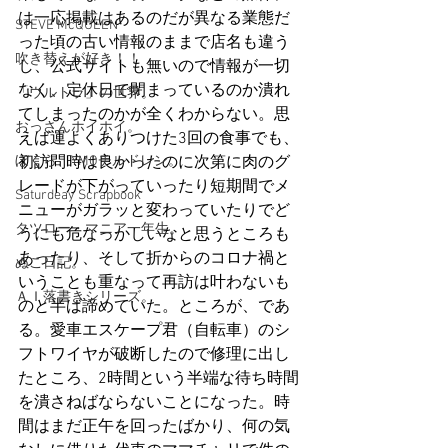
は一応掲載はあるのだが異なる業態だ
STEVE McQUEEN
った頃の古い情報のままで店名も違う
吹き替えが好き！！
し、公式サイトも無いので情報が一切
なく、定休日で閉まっているのか潰れ
「ウルトラ」の世界。
てしまったのかが全くわからない。思
おっさんホイホイ。
えば運よくありつけた3回の食事でも、
ぼくら、YMOチルドレン。
初訪問時は良かったのに次第に肉のグ
レードが下がっていったり短期間でメ
Saturdeay Scrapbook
ニューがガラッと変わっていたりでど
タツロー・マニア一年生。
うにも危なっかしいなと思うところも
あったり、そして折からのコロナ禍と
ぬこ日記。
いうことも重なって再訪は叶わないも
ＡＩ落書きシリーズ。
のと半ば諦めていた。ところが、であ
る。愛車エスケープ君（自転車）のシ
フトワイヤが破断したので修理に出し
たところ、2時間という半端な待ち時間
を潰さねばならないことになった。時
間はまだ正午を回ったばかり、何の気