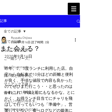
記事
全ての記事
Ryusaku Chijiwa
全ての記事
2020年9月16日
読了時間: 2分
また会える？
ちぢぃーの日常
2020年9月16日
ご一緒シリーズ。
I'm a Drummer!
昨年、2、3度ランチに利用した店。自
宅から自転車で10分ほどの距離と便利
我、食と酒を好む。
が良く、手頃な値段で内容も良かった
マニアック万歳！
のでぜひまた行こう・・と思ったのは
かれこれ1年以上前にもなるかな。とに
役者として、声優として。
かく、お得ランチ目当てにチャリを飛
ちぢぃー的VOWネタ。
ばして行ってもいつも「準備中」。営
THE BIG BANG THEORY
業していない。食べログなどの媒体に