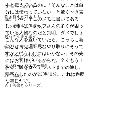
すと伝えているのに「そんなことは自
STEVE McQUEEN
分には伝わっていない」と驚くべき言
吹き替えが好き！！
葉。いや、そこのメモに書いてある
し。聞けばスタッフさんの多くが困っ
「ウルトラ」の世界。
ている人物なのだと判明。ダメでしょ
おっさんホイホイ。
こんな人を置いていたら。こっちも新
ぼくら、YMOチルドレン。
顔とは言え理不尽なやり取りにそうで
すかと従うわけにはいかない。その先
Saturdeay Scrapbook
にはお客様がいるからだ。全くもう！
タツロー・マニア一年生。
お昼ご飯を食べてラストまでの通し。
帰宅をしたのが23時40分。これは過酷
ぬこ日記。
な毎日だぞ。
ＡＩ落書きシリーズ。