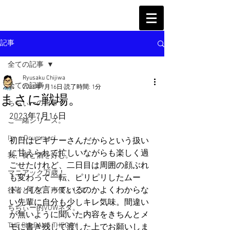
記事
全ての記事
Ryusaku Chijiwa
全ての記事
2023年7月16日
読了時間: 1分
まさに戦場。
ちぢぃーの日常
2023年7月16日
ご一緒シリーズ。
I'm a Drummer!
初日はビギナーさんだからという扱い
に甘えられて忙しいながらも楽しく過
我、食と酒を好む。
ごせたけれど、二日目は周囲の顔ぶれ
マニアック万歳！
も変わって一転、ピリピリしたムー
ド。何を言っているのかよくわからな
役者として、声優として。
い先輩に自分も少しキレ気味。間違い
ちぢぃー的VOWネタ。
が無いように聞いた内容をきちんとメ
THE BIG BANG THEORY
モに書き残して渡した上でお願いしま