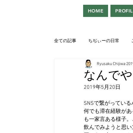
HOME
PROFIL
全ての記事
ちぢぃーの日常
Ryusaku Chijiwa
20
役者として、声優として。
なんでや
2019年5月20日
吹き替えが好き！！
「ウル
SNSで繋がってい
何でも滞在経験があ
Saturdeay Scrapbook
タツロ
も一家言ある様子。
飲んでみようと思い