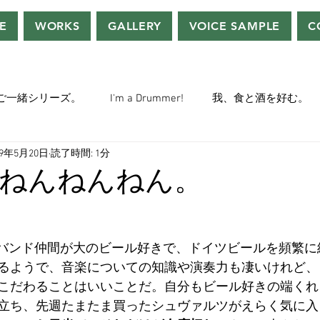
E
WORKS
GALLERY
VOICE SAMPLE
C
ご一緒シリーズ。
I'm a Drummer!
我、食と酒を好む。
19年5月20日
読了時間: 1分
ちぢぃー的VOWネタ。
THE BIG BANG THEORY
STEVE McQ
ねんねんねん。
トラ」の世界。
おっさんホイホイ。
ぼくら、YMOチル
るバンド仲間が大のビール好きで、ドイツビールを頻繁に
るようで、音楽についての知識や演奏力も凄いけれど、
ー・マニア一年生。
ぬこ日記。
ＡＩ落書きシリーズ。
こだわることはいいことだ。自分もビール好きの端くれ
立ち、先週たまたま買ったシュヴァルツがえらく気に入