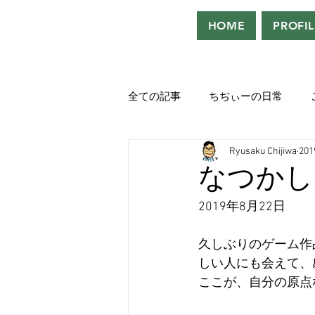
HOME
PROFIL
全ての記事
ちぢぃーの日常
Ryusaku Chijiwa
20
役者として、声優として。
なつかし
2019年8月22日
吹き替えが好き！！
「ウル
久しぶりのゲーム作
しい人にも会えて、
Saturdeay Scrapbook
タツロ
ここが、自分の原点