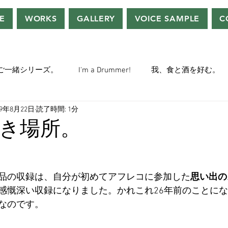
E
WORKS
GALLERY
VOICE SAMPLE
C
ご一緒シリーズ。
I'm a Drummer!
我、食と酒を好む。
19年8月22日
読了時間: 1分
ちぢぃー的VOWネタ。
THE BIG BANG THEORY
STEVE McQ
き場所。
トラ」の世界。
おっさんホイホイ。
ぼくら、YMOチル
品の収録は、自分が初めてアフレコに参加した
思い出の
感慨深い収録になりました。かれこれ26年前のことに
ー・マニア一年生。
ぬこ日記。
ＡＩ落書きシリーズ。
なのです。