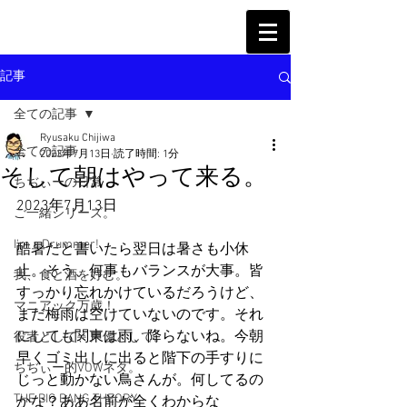
記事
全ての記事
Ryusaku Chijiwa
全ての記事
2023年7月13日
読了時間: 1分
そして朝はやって来る。
ちぢぃーの日常
2023年7月13日
ご一緒シリーズ。
I'm a Drummer!
酷暑だと書いたら翌日は暑さも小休
止。そう、何事もバランスが大事。皆
我、食と酒を好む。
すっかり忘れかけているだろうけど、
マニアック万歳！
まだ梅雨は空けていないのです。それ
にしても関東は雨、降らないね。今朝
役者として、声優として。
早くゴミ出しに出ると階下の手すりに
ちぢぃー的VOWネタ。
じっと動かない鳥さんが。何してるの
THE BIG BANG THEORY
かな？ああ名前が全くわからな