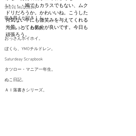
い・・・鳩でもカラスでもない、ムク
STEVE McQUEEN
ドリだろうか。かわいいね。こうした
吹き替えが好き！！
何気ない中にも微笑みを与えてくれる
光景、とても気分が良いです。今日も
「ウルトラ」の世界。
頑張ろう。
おっさんホイホイ。
ぼくら、YMOチルドレン。
Saturdeay Scrapbook
タツロー・マニア一年生。
ぬこ日記。
ＡＩ落書きシリーズ。