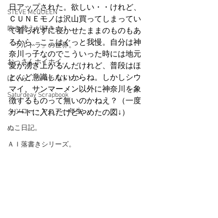
日アップされた。欲しい・・けれど、
STEVE McQUEEN
ＣＵＮＥモノは沢山買ってしまってい
吹き替えが好き！！
て着られずに寝かせたままのものもあ
るから、ここはぐっと我慢。自分は神
「ウルトラ」の世界。
奈川っ子なのでこういった時には地元
おっさんホイホイ。
愛が湧き上がるんだけれど、普段はほ
とんど意識しないからね。しかしシウ
ぼくら、YMOチルドレン。
マイ、サンマーメン以外に神奈川を象
Saturdeay Scrapbook
徴するものって無いのかねえ？（一度
タツロー・マニア一年生。
カートに入れたけどやめたの図↓）
ぬこ日記。
ＡＩ落書きシリーズ。