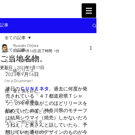
記事
全ての記事
Ryusaku Chijiwa
全ての記事
2023年9月16日
読了時間: 1分
ご当地名物。
ちぢぃーの日常
更新日：
2023年9月17日
ご一緒シリーズ。
2023年9月16日
I'm a Drummer!
連日の
ＣＵＮＥネタ
。過去に何度か発
我、食と酒を好む。
売されている「４７都道府県Ｔシャ
マニアック万歳！
ツ」の今年度版がこのほどリリースを
始めていたので「神奈川県のモチーフ
役者として、声優として。
は結局シウマイ（焼売）しかないだろ
ちぢぃー的VOWネタ。
うねえ」と奥さんと話していたら、予
想していた通りのデザインのものが今
THE BIG BANG THEORY