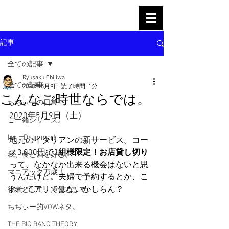
記事
全ての記事
Ryusaku Chijiwa
全ての記事
2020年5月9日
読了時間: 1分
こんなご時世ならでは。
ちぢぃーの日常
2020年5月9日（土）
ご一緒シリーズ。
I'm a Drummer!
地元のイタリアンの新サービス。コー
ス3,000円で
1組様限定！お店貸し切り
我、食と酒を好む。
って、なかなか出来る機会はないと思
マニアック万歳！
うんだけど。夫婦で予約するとか、こ
れってアリではないかしらん？
役者として、声優として。
ちぢぃー的VOWネタ。
THE BIG BANG THEORY