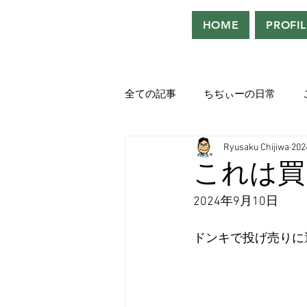
HOME
PROFIL
全ての記事
ちぢぃーの日常
Ryusaku Chijiwa
20
役者として、声優として。
これは買
2024年9月10日
吹き替えが好き！！
「ウル
ドンキで投げ売りに
Saturdeay Scrapbook
タツロ