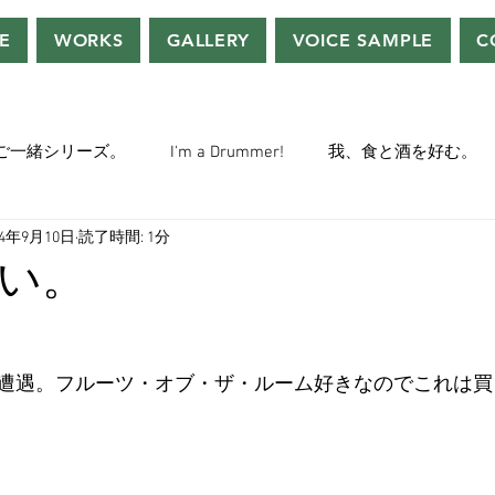
E
WORKS
GALLERY
VOICE SAMPLE
C
ご一緒シリーズ。
I'm a Drummer!
我、食と酒を好む。
24年9月10日
読了時間: 1分
ちぢぃー的VOWネタ。
THE BIG BANG THEORY
STEVE McQ
い。
トラ」の世界。
おっさんホイホイ。
ぼくら、YMOチル
遭遇。フルーツ・オブ・ザ・ルーム好きなのでこれは買
ー・マニア一年生。
ぬこ日記。
ＡＩ落書きシリーズ。