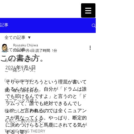
記事
全ての記事
Ryusaku Chijiwa
全ての記事
2024年9月4日
読了時間: 1分
この書き方。
ちぢぃーの日常
2024年9月4日
ご一緒シリーズ。
I'm a Drummer!
そりゃそうだろうという理屈が書いて
あるんだけども、自分が「ドラムは誰
我、食と酒を好む。
でも叩けるんですよ」と言うのと「ド
マニアック万歳！
ラムって、誰でも絶対できるんでし
ょ？」と言われるのでは全くニュアン
役者として、声優として。
スが異なってくる。やっぱり、断定的
ちぢぃー的VOWネタ。
に決めつけらると馬鹿にされてる気が
THE BIG BANG THEORY
する（笑）