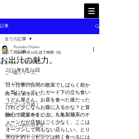
記事
全ての記事
Ryusaku Chijiwa
全ての記事
2024年8月26日
読了時間: 2分
お出汁の魅力。
ちぢぃーの日常
2024年8月26日
ご一緒シリーズ。
I'm a Drummer!
日々仕事の合間の散策でしばらく前か
ら気になっていたガード下の立ち食い
我、食と酒を好む。
うどん屋さん。お昼を食べた後だった
マニアック万歳！
けれど少しならお腹に入るかな？と冒
険心で暖簾をくぐる。丸亀製麺系のチ
役者として、声優として。
ェーンだが店舗はごく少なく、ここは
ちぢぃー的VOWネタ。
オープンして間もない店らしい。とり
THE BIG BANG THEORY
天などのトッピングは軽く食べるには