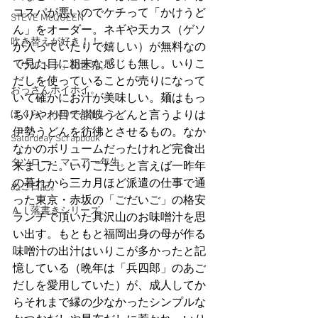
コスパが悪いのでケチって「かけうど
STEVE McQUEEN
ん」をオーダー。ネギや天カス（ゲソ
吹き替えが好き！！
が入っていたりで嬉しい）が無料なの
で見た目に粗末な感じも無し。いりこ
「ウルトラ」の世界。
だしを使っていることが売りになって
おっさんホイホイ。
いて確かにお汁が美味しい。麺はもっ
ぼくら、YMOチルドレン。
ちりやわ目で讃岐うどんと言うよりは
伊勢うどんを彷彿とさせるもの。なか
Saturdeay Scrapbook
なかのボリュームだったけれど完食出
タツロー・マニア一年生。
来ました。いりこだしと言えば一昨年
の暮れから三カ月ほど派遣の仕事で通
ぬこ日記。
った東京・赤坂の「ごだいご」の格安
ＡＩ落書きシリーズ。
ランチで頂いた具沢山のお味噌汁を思
い出す。もともと福岡出身の母が作る
味噌汁の出汁はいりこが多かったと記
憶している（晩年は「兵四郎」のあご
だしを愛用していた）が、成人してか
らそれまで縁の少なかったシンプルな