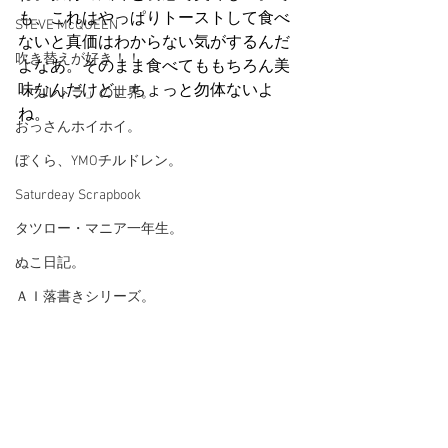
も、これはやっぱりトーストして食べ
STEVE McQUEEN
ないと真価はわからない気がするんだ
吹き替えが好き！！
よなあ。そのまま食べてももちろん美
味なんだけど、ちょっと勿体ないよ
「ウルトラ」の世界。
ね。
おっさんホイホイ。
ぼくら、YMOチルドレン。
Saturdeay Scrapbook
タツロー・マニア一年生。
ぬこ日記。
ＡＩ落書きシリーズ。