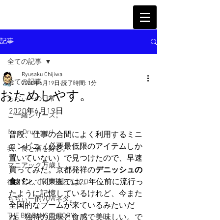
記事
全ての記事
Ryusaku Chijiwa
全ての記事
2020年6月19日
読了時間: 1分
おためしやす。
ちぢぃーの日常
2020年6月19日
ご一緒シリーズ。
I'm a Drummer!
普段、仕事の合間によく利用するミニ
コンビニ（必要最低限のアイテムしか
我、食と酒を好む。
置いていない）で見つけたので、早速
マニアック万歳！
買ってみた。京都発祥の
デニッシュの
食パン
、関東圏では20年位前に流行っ
役者として、声優として。
たように記憶しているけれど、今また
ちぢぃー的VOWネタ。
全国的なブームが来ているみたいだ
THE BIG BANG THEORY
ね。独特の風味と食感で美味しい。で