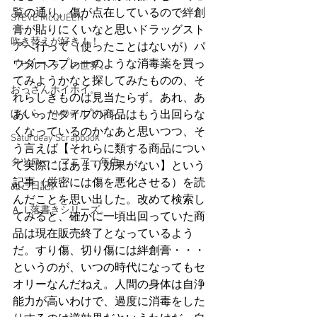
覧の通り。傷が点在しているので絆創
STEVE McQUEEN
膏が貼りにくいなと思いドラッグスト
吹き替えが好き！！
アへ行って（使ったことはないが）パ
ウダースプレーのような消毒薬を買っ
「ウルトラ」の世界。
てみようかなと探してみたものの、そ
おっさんホイホイ。
れらしきものは見当たらず。あれ、あ
ぼくら、YMOチルドレン。
あいったタイプの商品はもう出回らな
くなっているのかなあと思いつつ、そ
Saturdeay Scrapbook
う言えば【それらに類する商品につい
タツロー・マニア一年生。
て実際にはあまり効果がない】という
記事（厳密には傷を悪化させる）を読
ぬこ日記。
んだことを思い出した。改めて検索し
ＡＩ落書きシリーズ。
てみると、確かに一頃出回っていた商
品は現在販売終了となっているよう
だ。すり傷、切り傷には絆創膏・・・
というのが、いつの時代になってもセ
オリーなんだねえ。人間の身体は自浄
能力が高いわけで、過度に消毒をした