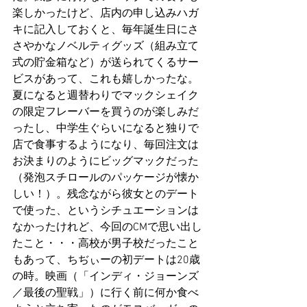
楽しかったけど、店内の申し込みハガ
キに記入しておくと、毎年誕生日にさ
さやかなノベルティグッズ（組み立て
式の貯金箱など）が送られてくるサー
ビスがあって、これも嬉しかったな。
夏になると週替わりでマックシェイク
の限定フレーバーを買うのが楽しみだ
ったし、中学生ぐらいになると独りで
店で食事するようになり、毎回注文は
お決まりのようにビッグマックだった
（発泡スチロールのパッケージが懐か
しい！）。残念ながら彼女とのデート
で使った、というシチュエーションは
なかったけれど、今回のCMで思い出し
たこと・・・高校が男子校だったこと
もあって、ちぢぃーの初デートは20歳
の時。映画（「インディ・ジョーンズ
／最後の聖戦」）に行く前に何か食べ