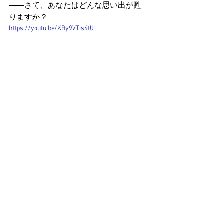
――さて、あなたはどんな思い出が甦
りますか？
https://youtu.be/KBy9VTis4tU
おっさんホイホイ。
すべて表示
最新記事