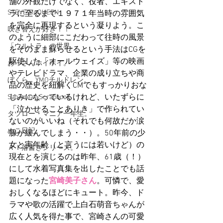
舗の外観だけでなく、役者、エキスト
STEVE McQUEEN
ラに至るまで１９７１年当時の雰囲気
を完全に再現するという凝りよう。こ
吹き替えが好き！！
のように細部にこだわって往時の風景
「ウルトラ」の世界。
をそのまま蘇らせるという手法はCGを
駆使した「オールウェイズ」等の映画
おっさんホイホイ。
やテレビドラマ、企業の成り立ちや商
ぼくら、YMOチルドレン。
品の歴史を紐解くCMでもすっかりおな
じみになっているけれど、いたずらに
Saturdeay Scrapbook
「泣かせることありき」で作られてい
タツロー・マニア一年生。
ないのがいいね（それでも何故だか涙
ぬこ日記。
腺が緩んでしまう・・）。50年前の少
女と実年齢（と言うには若いけど）の
ＡＩ落書きシリーズ。
現在とを演じるのは昨年、61歳（！）
にして水着写真集を出したことでも話
題になった
宮崎美子さん
。可憐で、愛
おしくなるほどにキュート。昨今、ド
ラマや歌の活躍で上白石萌音ちゃんが
広く人気を得た事で、宮崎さんの可愛