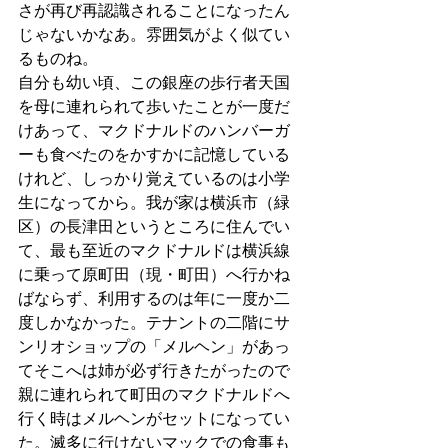
さが再び再認識されることになったん
じゃないかなあ。雰囲気がよく似てい
るものね。
自分も幼い頃、この銀座の歩行者天国
を母に連れられて歩いたことが一度だ
けあって、マクドナルドのハンバーガ
ーも食べたのをかすかに記憶している
けれど、しっかり覚えているのは小学
生になってから。我が家は横浜市（緑
区）の長津田というところに住んでい
て、最も至近のマクドナルドは横浜線
に乗って原町田（現・町田）へ行かね
ばならず、利用するのは年に一度か二
度しかなかった。テナントの二階にサ
ンリオショップの「メルヘン」があっ
てそこへは姉が必ず行きたがったので
親に連れられて町田のマクドナルドへ
行く時はメルヘンがセットになってい
た。滅多に行けないマックでの食事も