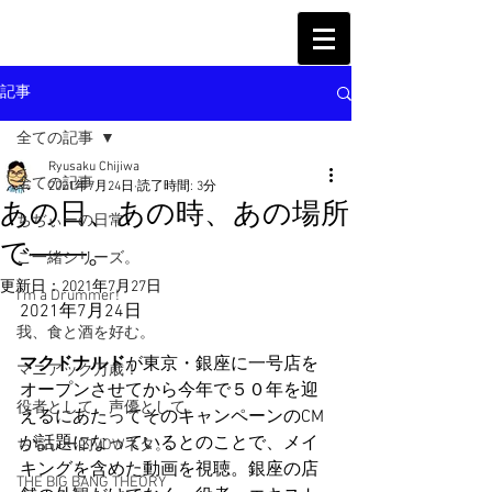
記事
全ての記事
Ryusaku Chijiwa
全ての記事
2021年7月24日
読了時間: 3分
あの日、あの時、あの場所
ちぢぃーの日常
で――。
ご一緒シリーズ。
更新日：
2021年7月27日
I'm a Drummer!
2021年7月24日
我、食と酒を好む。
マクドナルド
が東京・銀座に一号店を
マニアック万歳！
オープンさせてから今年で５０年を迎
役者として、声優として。
えるにあたってそのキャンペーンのCM
が話題になっているとのことで、メイ
ちぢぃー的VOWネタ。
キングを含めた動画を視聴。銀座の店
THE BIG BANG THEORY